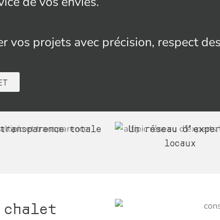
vice de vos envies.
ser vos projets avec précision, respect de
ET
transparence totale
Un réseau d’expe
locaux
 chalet