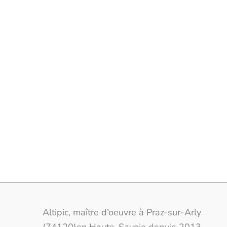
Altipic, votr
Altipic, maître d’oeuvre à Praz-sur-Arly
(74120)en Haute-Savoie depuis 2013